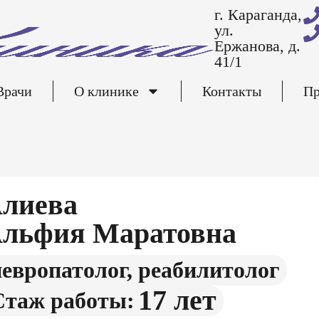
г. Караганда,
ул.
Ержанова, д.
41/1
Врачи
О клинике
Контакты
Пр
лиева
льфия Маратовна
невропатолог, реабилитолог
17 лет
Стаж работы: