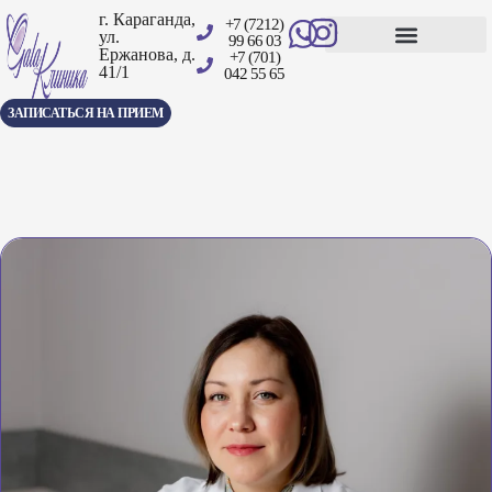
г. Караганда,
+7 (7212)
ул.
99 66 03
Ержанова, д.
+7 (701)
41/1
Центр амбулаторной хирургии
042 55 65
ЗАПИСАТЬСЯ НА ПРИЕМ