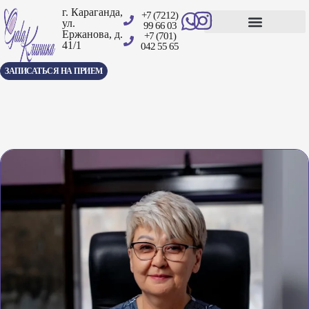
г. Караганда,
+7 (7212)
ул.
99 66 03
Ержанова, д.
+7 (701)
41/1
Центр амбулаторной хирургии
042 55 65
ЗАПИСАТЬСЯ НА ПРИЕМ