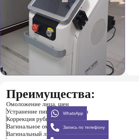
Преимущества:
Омоложение лица, шеи
Устранение пигментных пятен
WhatsApp
Коррекция рубцов и шрамов
Вагинальное омоложение
Запись по телефону
Вагинальный лифтинг