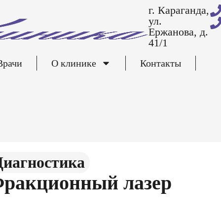
г. Караганда,
ул.
Ержанова, д.
41/1
Врачи
О клинике
Контакты
Диагностика
рaкциoнный лaзер