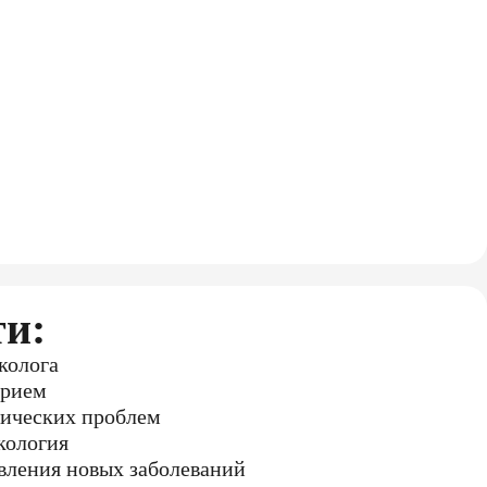
ти:
колога
прием
гических проблем
кология
вления новых заболеваний