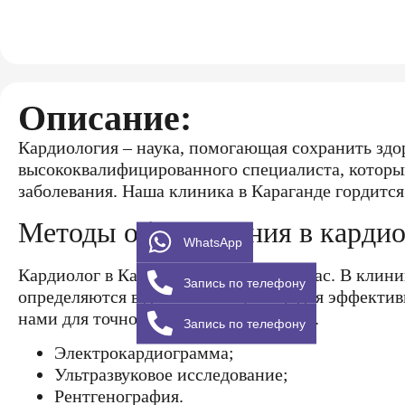
Описание:
Кардиология – наука, помогающая сохранить здо
высококвалифицированного специалиста, который
заболевания. Наша клиника в Караганде гордит
Методы обследования в карди
WhatsApp
Кардиолог в Караганде принимает у нас. В клин
Запись по телефону
определяются в дневной стационар для эффектив
нами для точной постановки диагноза.
Запись по телефону
Электрокардиограмма;
Ультразвуковое исследование;
Рентгенография.