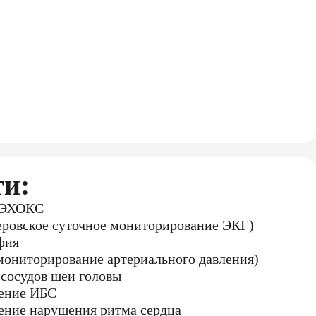
ти:
, ЭХОКС
еровское суточное мониторирование ЭКГ)
фия
ониторирование артериального давления)
сосудов шеи головы
чение ИБС
ение нарушения ритма сердца