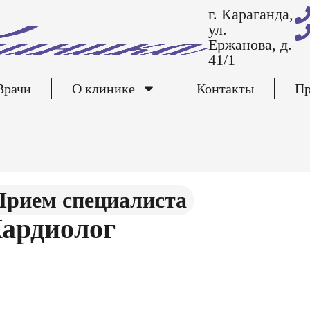
г. Караганда,
ул.
Ержанова, д.
41/1
Врачи
О клинике
Контакты
Пр
Прием специалиста
ардиoлoг