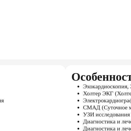
Особеннос
Эхокардиоскопия
Холтер ЭКГ (Холт
ия
Электрокардиогра
СМАД (Суточное м
УЗИ исследования 
Диагностика и ле
Диагностика и леч