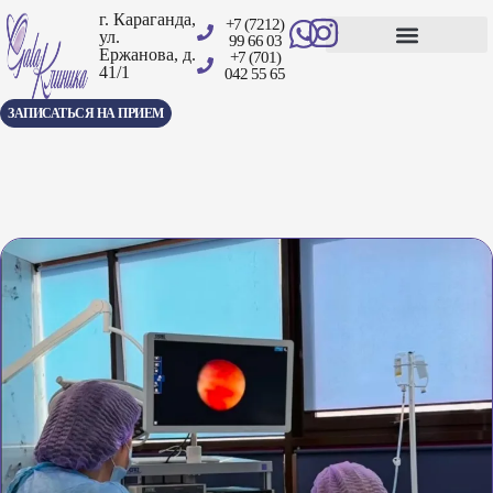
г. Караганда,
+7 (7212)
ул.
99 66 03
Ержанова, д.
+7 (701)
41/1
Центр амбулаторной хирургии
042 55 65
ЗАПИСАТЬСЯ НА ПРИЕМ