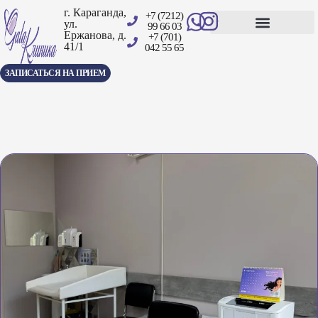
г. Караганда,
+7 (7212)
ул.
99 66 03
Ержанова, д.
+7 (701)
41/1
Центр амбулаторной хирургии
042 55 65
ЗАПИСАТЬСЯ НА ПРИЕМ