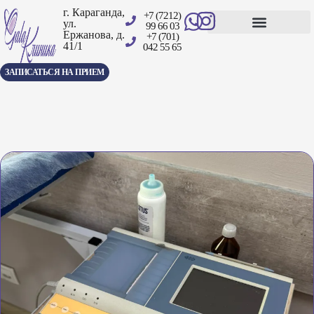
г. Караганда,
+7 (7212)
ул.
99 66 03
Ержанова, д.
+7 (701)
41/1
Центр амбулаторной хирургии
042 55 65
ЗАПИСАТЬСЯ НА ПРИЕМ